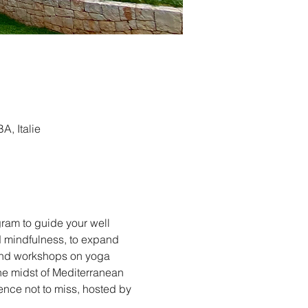
A, Italie
gram to guide your well 
d mindfulness, to expand 
s and workshops on yoga 
he midst of Mediterranean 
ience not to miss, hosted by 