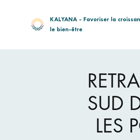
KALYANA - Favoriser la croissan
le bien-être
RETRA
SUD D
LES 