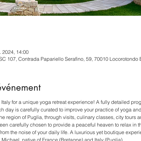
. 2024, 14:00
, SC 107, Contrada Papariello Serafino, 59, 70010 Locorotondo B
'événement
Italy for a unique yoga retreat experience! A fully detailed pro
ach day is carefully curated to improve your practice of yoga an
he region of Puglia, through visits, culinary classes, city tour
een carefully chosen to provide a peaceful heaven to relax in t
rom the noise of your daily life. A luxurious yet boutique exper
 Michael, native of France (Bretagne) and Italy (Puglia)