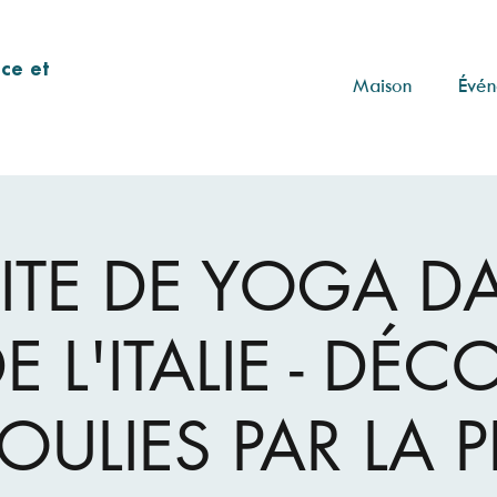
ce et
Maison
Évén
ITE DE YOGA D
E L'ITALIE - DÉC
POULIES PAR LA P